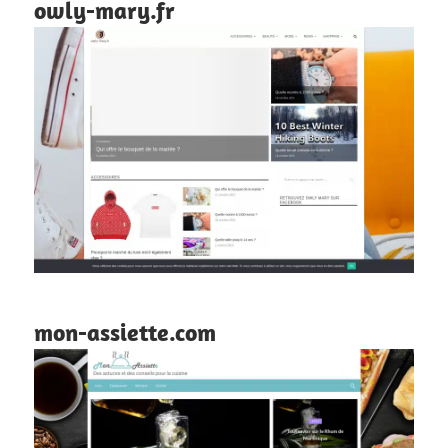
owly-mary.fr
mon-assiette.com