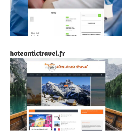
hoteantictravel.fr