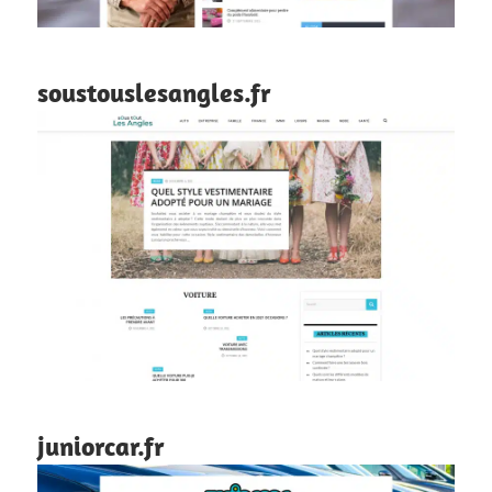
soustouslesangles.fr
juniorcar.fr