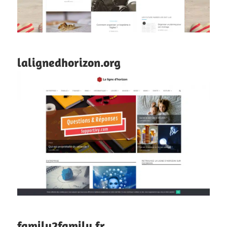
lalignedhorizon.org
family2family.fr